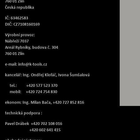
760 01 Zlín
Česká republika
IČ: 63462583
DIČ: CZ7108160169
Výrobní provoz:
Nábřeží 7037
Areál Rybníky, budova č. 304
760 01 Zlín
e-mail: info@k-tools.cz
kancelář: Ing. Ondřej Klofáč, Ivona Šumšalová
tel.: +420 577 523 370
mobil: +420 724 754 830
ekonom: Ing. Milan Bača, +420 727 852 816
technická podpora :
Pavel Drábek +420 702 108 016
+420 602 641 415