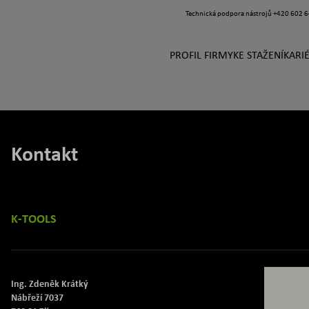
Technická podpora nástrojů
+420 602 6
PROFIL FIRMY
KE STAŽENÍ
KARI
Kontakt
K-TOOLS
Ing. Zdeněk Krátký
Nábřeží 7037