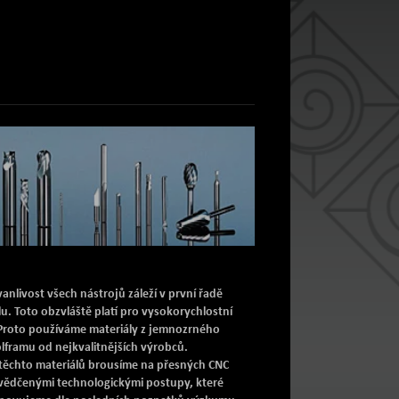
anlivost všech nástrojů záleží v první řadě
lu. Toto obzvláště platí pro vysokorychlostní
Proto používáme materiály z jemnozrného
lframu od nejkvalitnějších výrobců.
 těchto materiálů brousíme na přesných CNC
svědčenými technologickými postupy, které