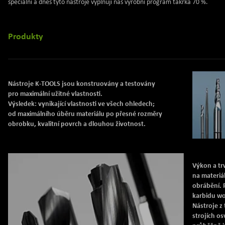
speciální a dnes tyto nástroje vyplňují náš výrobní program takřka 70 %.
Produkty
Nástroje K-TOOLS jsou konstruovány a testovány
pro maximální užitné vlastnosti.
Výsledek: vynikající vlastnosti ve všech ohledech;
od maximálního úběru materiálu po přesné rozměry
obrobku, kvalitní povrch a dlouhou životnost.
Výkon a trv
na materiá
obrábění. 
karbidu wo
Nástroje z
strojích o