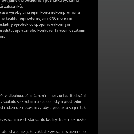
inovujeme dle posledních poznatků výzkumu
ů zákazníků.
cesu výroby a na jejím konci nekompromisně
me kvalitu nejmodernějšími CNC měřicími
 Výsledný výrobek ve spojení s výkonným
představuje vážného konkurenta všem ostatním
ům.
skově v dlouhodobém časovém horizontu. Budování
v souladu se životním a společenským prostředím.
technickému zlepšování výroby a produktů stejně tak
vyšování našich standardů kvality. Naše mezilidské
 toto chápeme jako základ zvyšování vzájemného