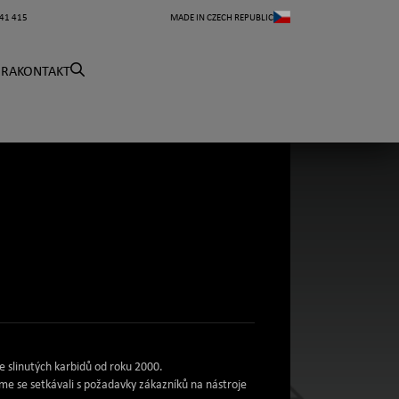
41 415
MADE IN CZECH REPUBLIC
ÉRA
KONTAKT
e slinutých karbidů od roku 2000.
me se setkávali s požadavky zákazníků na nástroje