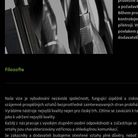
průběžně 
a požadavk
Během pro
kontroluje
přístroji.
povlakem 
dodavatel
Filozofie
Naše vize je vybudování nezávislé společnosti, fungující úspěšně a zi
vzájemně prospěšných vztahů bezprostředně zainteresovaných stran probíhá 
Vyrábíme nástroje nejvyšší kvality nejen pro český trh. Cítíme se zavázáni k 
jako k udržení nejvyšší kvality.
Každý z nás pracuje s vysokým stupněm osobní odpovědnosti a zúčastňuje se z
vztahy jsou charakterizovány vstřícnou a ohleduplnou komunikací.
Se zákazníky a dodavateli budujeme otevřené vztahy plné důvěry, neboť