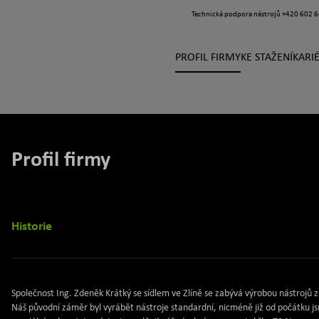
Technická podpora nástrojů
+420 602 6
PROFIL FIRMY
KE STAŽENÍ
KARI
Profil firmy
Historie
Společnost Ing. Zdeněk Krátký se sídlem ve Zlíně se zabývá výrobou nástrojů z
Náš původní záměr byl vyrábět nástroje standardní, nicméně již od počátku js