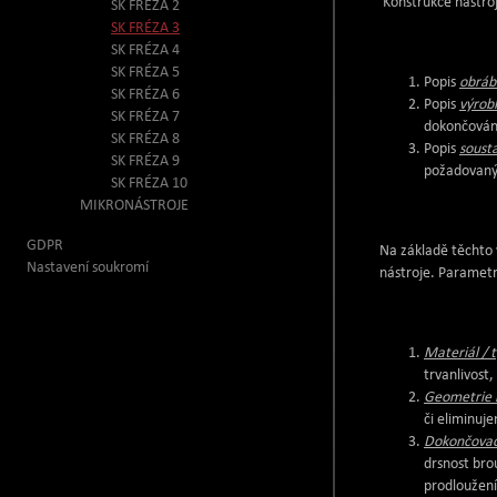
Konstrukce nástro
SK FRÉZA 2
SK FRÉZA 3
SK FRÉZA 4
SK FRÉZA 5
Popis
obráb
SK FRÉZA 6
Popis
výrob
SK FRÉZA 7
dokončování
SK FRÉZA 8
Popis
soust
SK FRÉZA 9
požadovanýc
SK FRÉZA 10
MIKRONÁSTROJE
GDPR
Na základě těchto 
Nastavení soukromí
nástroje. Parametry
Materiál / 
trvanlivost,
Geometrie 
či eliminuje
Dokončovac
drsnost bro
prodloužení 