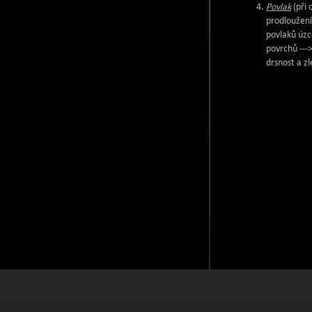
Povlak
(při 
prodloužení
povlaků úzce
povrchů --->
drsnost a zl