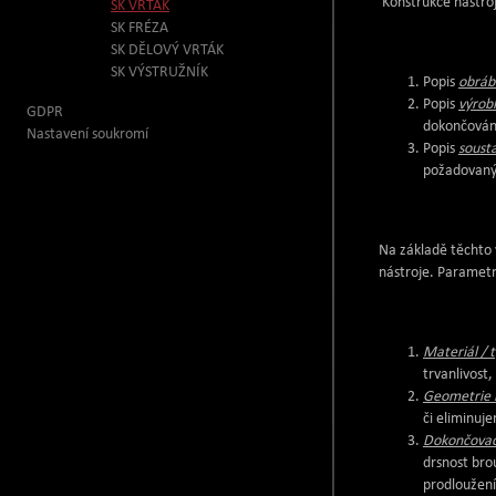
Konstrukce nástro
SK VRTÁK
SK FRÉZA
SK DĚLOVÝ VRTÁK
SK VÝSTRUŽNÍK
Popis
obráb
Popis
výrob
GDPR
dokončování
Nastavení soukromí
Popis
soust
požadovanýc
Na základě těchto 
nástroje. Parametry
Materiál / 
trvanlivost,
Geometrie 
či eliminuje
Dokončovac
drsnost bro
prodloužení 