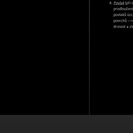
Povlak
(při 
prodloužení
povlaků úzce
povrchů --->
drsnost a zl