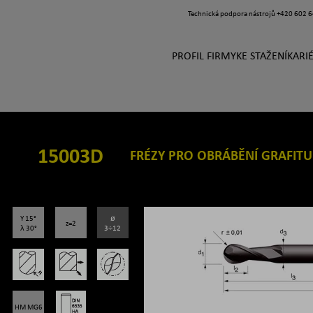
Technická podpora nástrojů
+420 602 6
PROFIL FIRMY
KE STAŽENÍ
KARI
15003D
FRÉZY PRO OBRÁBĚNÍ GRAFITU
Y 15°
ø
z=2
λ 30°
3÷12
HM MG6