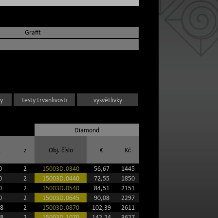
Grafit
y
testy trvanlivosti
vysvětlivky
Diamond
1
z
Obj. číslo
€
Kč
0
2
15003D.0340
56,67
1445
0
2
15003D.0440
72,55
1850
0
2
15003D.0540
84,51
2151
0
2
15003D.0645
90,08
2297
8
2
15003D.0870
102,39
2611
8
2
15003D.1070
142,24
3627