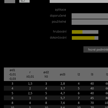
aplikace
doporučené
použitelné
hrubování
dokončování
řezné podmínk
ød1
r
ød2
-0,01
ød3
l2
l3
l
±0,01
h5
-0,03
3
1,5
3
2,8
4
40
6
4
2
4
3,7
5
40
6
5
2,5
5
4,7
6
40
6
6
3
6
5,7
7
45
8
8
4
8
7,6
8
70
10
10
5
10
9,6
10
70
10