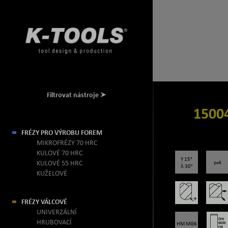
Filtrovat nástroje
1500
FRÉZY PRO VÝROBU FOREM
MIKROFRÉZY 70 HRC
KULOVÉ 70 HRC
Y 15°
KULOVÉ 55 HRC
z=4
λ 30°
KUŽELOVÉ
FRÉZY VÁLCOVÉ
UNIVERZÁLNÍ
HRUBOVACÍ
HM MG6