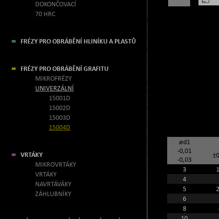
DOKONČOVACÍ
70 HRC
FRÉZY PRO OBRÁBĚNÍ HLINÍKU A PLASTŮ
FRÉZY PRO OBRÁBĚNÍ GRAFITU
MIKROFRÉZY
UNIVERZÁLNÍ
15001D
15002D
15003D
15004D
ød1
-0,01
VRTÁKY
±0
-0,03
MIKROVRTÁKY
3
1
VRTÁKY
4
NAVRTÁVÁKY
5
2
ZÁHLUBNÍKY
6
8
10