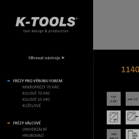
Filtrovat nástroje
114
FRÉZY PRO VÝROBU FOREM
MIKROFRÉZY 70 HRC
KULOVÉ 70 HRC
Y 0°
KULOVÉ 55 HRC
z=6÷12
λ 45°
KUŽELOVÉ
FRÉZY VÁLCOVÉ
UNIVERZÁLNÍ
HM
HRUBOVACÍ
MG10