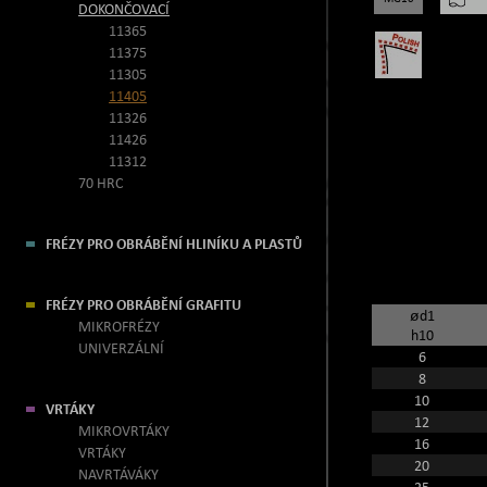
DOKONČOVACÍ
11365
11375
11305
11405
11326
11426
11312
70 HRC
FRÉZY PRO OBRÁBĚNÍ HLINÍKU A PLASTŮ
FRÉZY PRO OBRÁBĚNÍ GRAFITU
ød1
MIKROFRÉZY
h10
UNIVERZÁLNÍ
6
8
10
VRTÁKY
12
MIKROVRTÁKY
16
VRTÁKY
20
NAVRTÁVÁKY