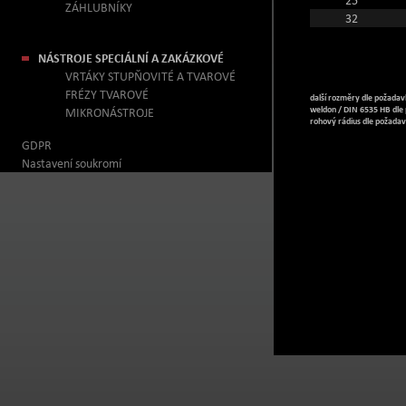
25
ZÁHLUBNÍKY
32
NÁSTROJE SPECIÁLNÍ A ZAKÁZKOVÉ
VRTÁKY STUPŇOVITÉ A TVAROVÉ
FRÉZY TVAROVÉ
další rozměry dle požada
weldon / DIN 6535 HB dle
MIKRONÁSTROJE
rohový rádius dle požada
GDPR
Nastavení soukromí